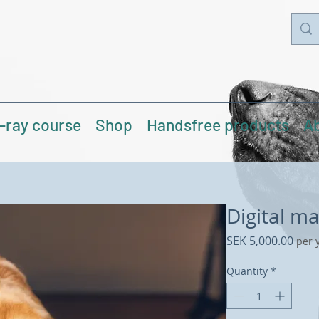
-ray course
Shop
Handsfree products
Ab
Digital m
Pric
SEK 5,000.00
per 
Quantity
*