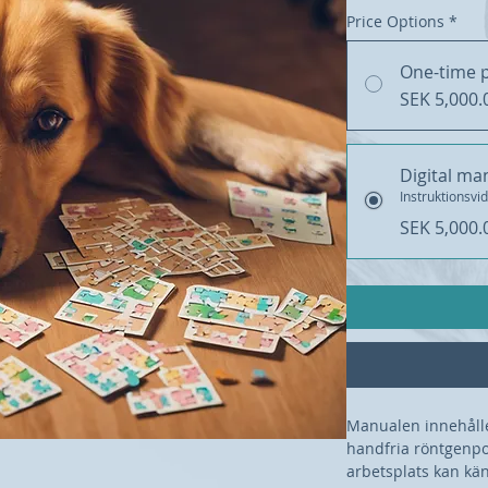
Price Options
*
One-time 
SEK 5,000.
Digital ma
Instruktionsvi
SEK 5,000.
Manualen innehåller
handfria röntgenpos
arbetsplats kan känn