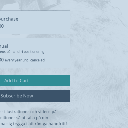
purchase
00
nual
deos på handfri positionering
00
every year until canceled
Add to Cart
Subscribe Now
 illustrationer och videos på
itioner så att alla på din
a sig trygga i att röntga handfritt!