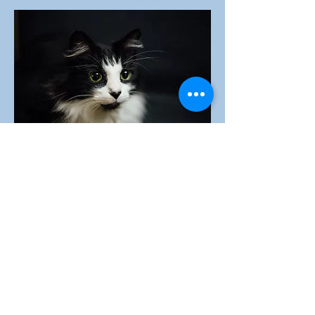
Webkurs - Börja när du vill
E-learningkurs i strålskydd
Denna kurs är anpassad för
djursjukvård och erbjuds i syfte
att säkerställa strålskyddet och
uppfylla SSM:s krav på teoretisk