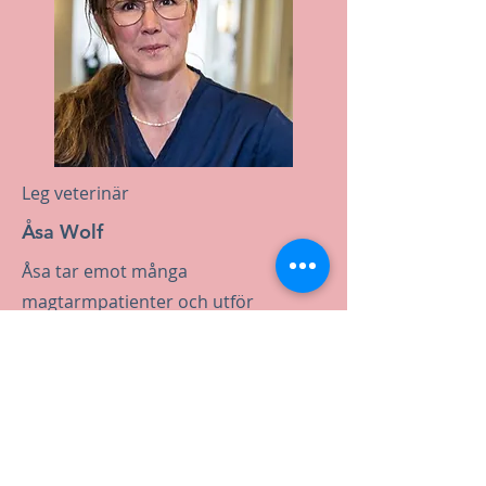
Leg veterinär
Åsa Wolf
Åsa tar emot många
magtarmpatienter och utför
regelbundet gastro- och
rektoskoperingar. Åsa kommer ni att
träffa på endoskopiövningarna.