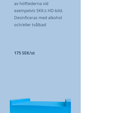
av höftlederna vid
exempelvis SKK:s HD-bild.
Desinficeras med alkohol
och/eller tvålbad
175 SEK/st