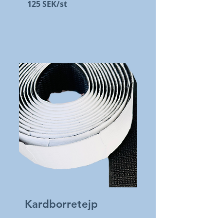
125 SEK/st
Kardborretejp