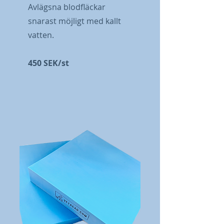
Avlägsna blodfläckar
snarast möjligt med kallt
vatten.
450 SEK/st