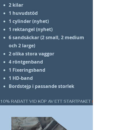
2 kilar
1 huvudstöd
1 cylinder (nyhet)
1 rektangel (nyhet)
6 sandsäckar (2 small, 2 medium
och 2 large)
2 olika stora vaggor
4 röntgenband
1 Fixeringsband
1 HD-band
Bordstejp i passande storlek
10% RABATT VID KÖP AV ETT STARTPAKET 